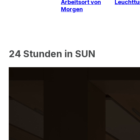
Arbeitsort von
Leuchttu
Morgen
24 Stunden in SUN