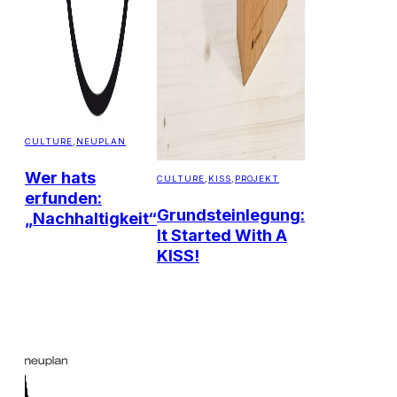
CULTURE
,
NEUPLAN
Wer hats
CULTURE
,
KISS
,
PROJEKT
erfunden:
Grundsteinlegung:
„Nachhaltigkeit“
It Started With A
KISS!