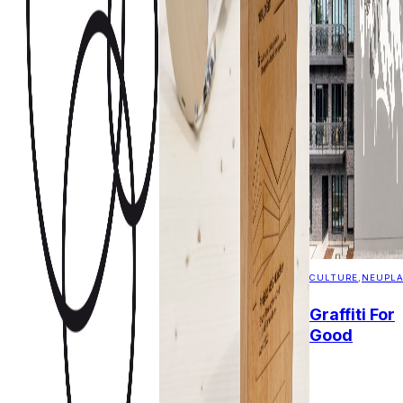
CULTURE
,
NEUPL
Graffiti For
Good