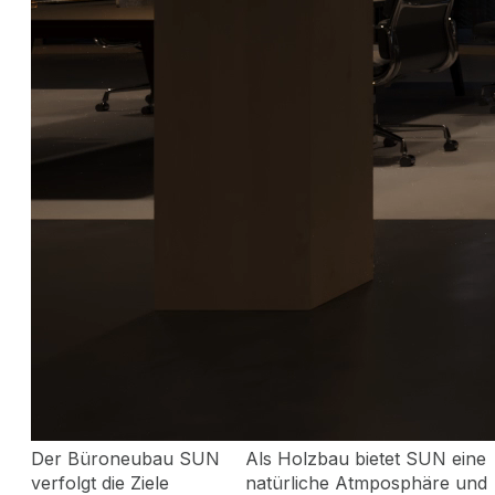
Der Büroneubau SUN
Als Holzbau bietet SUN eine
verfolgt die Ziele
natürliche Atmposphäre und