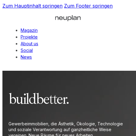
Zum Hauptinhalt springen
Zum Footer springen
Magazin
Projekte
About us
Social
News
buildbetter.
Gewerbeimmobilien, die Ästhetik, Ökologie, Technologie
und soziale Verantwortung auf ganzheitliche Weise
vereinen. Neue Räume für neues Arbeiten.