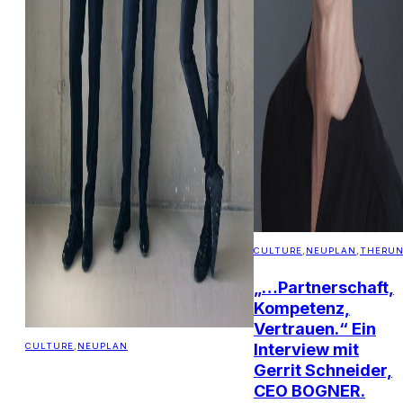
CULTURE
,
NEUPLAN
,
THERU
„…Partnerschaft,
Kompetenz,
Vertrauen.“ Ein
Interview mit
CULTURE
,
NEUPLAN
Gerrit Schneider,
CEO BOGNER.